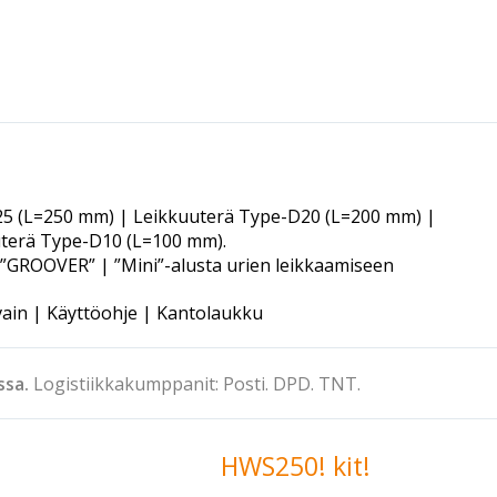
5 (L=250 mm) | Leikkuuterä Type-D20 (L=200 mm) |
terä Type-D10 (L=100 mm).
ta ”GROOVER” | ”Mini”-alusta urien leikkaamiseen
ain | Käyttöohje | Kantolaukku
sa.
Logistiikkakumppanit:
Posti.
DPD.
TNT.
HWS250! kit!