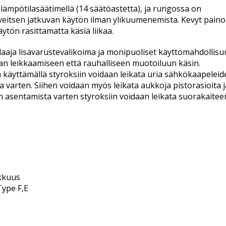
 lämpötilasäätimellä (14 säätöastetta), ja rungossa on
veitsen jatkuvan käytön ilman ylikuumenemista. Kevyt paino
tön rasittamatta käsiä liikaa.
laaja lisävarustevalikoima ja monipuoliset käyttömahdollisu
n leikkaamiseen että rauhalliseen muotoiluun käsin.
ä käyttämällä styroksiin voidaan leikata uria sähkökaapeleid
a varten. Siihen voidaan myös leikata aukkoja pistorasioita j
n asentamista varten styroksiin voidaan leikata suorakaitee
kkuus
Type F,E