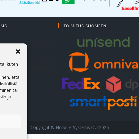
EMS
TOIMITUS SUOMEEN
kurin
ta, kuten
kuri
ihen, että
ilöllisiä
minen tai
iin ja
Copyright © Hotwire Systems OÜ 2026