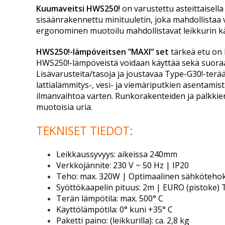
Kuumaveitsi HWS250!
on varustettu asteittaisella
sisäänrakennettu minituuletin, joka mahdollistaa 
ergonominen muotoilu mahdollistavat leikkurin käy
HWS250!-lämpöveitsen ”MAXI” set
tärkeä etu on 
HWS250!-lämpöveistä voidaan käyttää sekä suoraa
Lisävarusteita/tasoja ja joustavaa Type-G30!-terä
lattialämmitys-, vesi- ja viemäriputkien asentamist
ilmanvaihtoa varten. Runkorakenteiden ja palkkie
muotoisia uria.
TEKNISET TIEDOT:
Leikkaussyvyys: aikeissa 240mm
Verkkojännite: 230 V ~ 50 Hz | IP20
Teho: max. 320W | Optimaalinen sähköteho
Syöttökaapelin pituus: 2m | EURO (pistoke) 
Terän lämpötila: max. 500° C
Käyttölämpötila: 0° kuni +35° C
Paketti paino: (leikkurilla): ca. 2,8 kg