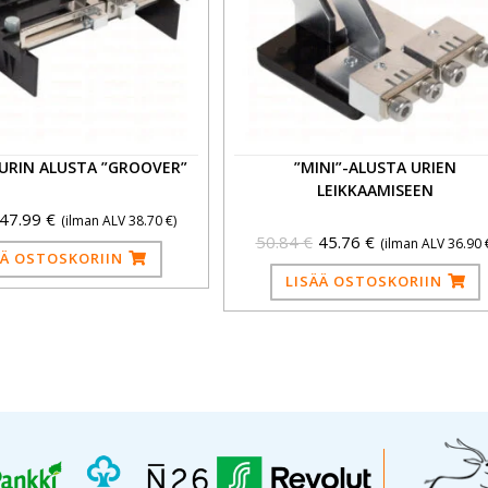
URIN ALUSTA ”GROOVER”
”MINI”-ALUSTA URIEN
LEIKKAAMISEEN
47.99
€
(ilman ALV
38.70
€
)
50.84
€
45.76
€
(ilman ALV
36.90
ÄÄ OSTOSKORIIN
LISÄÄ OSTOSKORIIN