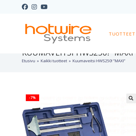
TUOTTEET
KUUMAVEITSI HWS250! ”MAXI”
Etusivu
»
Kaikki tuotteet
»
Kuumaveitsi HWS250! ”MAXI”
-7%
🔍