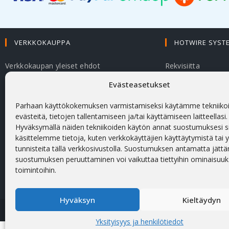
VERKKOKAUPPA
HOTWIRE SYST
Verkkokaupan yleiset ehdot
Rekvisiitta
Evästeasetukset
Tilaus ilman ALV (0%)
Meistä
Toimitus Suomeen
Styrox 3D CNC leik
Parhaan käyttökokemuksen varmistamiseksi käytämme tekniikoi
evästeitä, tietojen tallentamiseen ja/tai käyttämiseen laitteellasi.
Yksityisyys ja henkilötiedot
XTR Fast -lankaleik
Hyväksymällä näiden tekniikoiden käytön annat suostumuksesi si
käsittelemme tietoja, kuten verkkokäyttäjien käyttäytymistä tai yks
tunnisteita tällä verkkosivustolla. Suostumuksen antamatta jättä
suostumuksen peruuttaminen voi vaikuttaa tiettyihin ominaisuuks
toimintoihin.
Hyväksyn
Kieltäydyn
Yksityisyys ja henkilötiedot