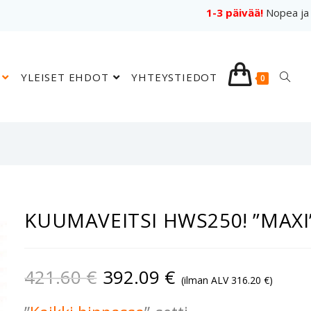
1-3 päivää!
Nopea ja 
YLEISET EHDOT
YHTEYSTIEDOT
0
KUUMAVEITSI HWS250! ”MAXI
421.60
€
392.09
€
(ilman ALV
316.20
€
)