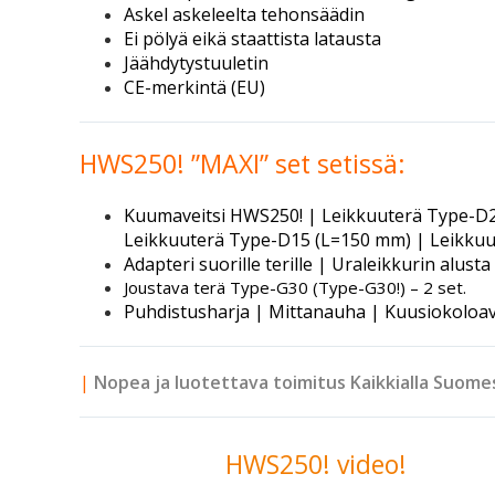
Askel askeleelta tehonsäädin
Ei pölyä eikä staattista latausta
Jäähdytystuuletin
CE-merkintä (EU)
HWS250! ”MAXI” set setissä:
Kuumaveitsi HWS250! | Leikkuuterä Type-D2
Leikkuuterä Type-D15 (L=150 mm) | Leikkuu
Adapteri suorille terille | Uraleikkurin alus
Joustava terä Type-G30 (Type-G30!) – 2 set.
Puhdistusharja | Mittanauha | Kuusiokoloav
|
Nopea ja luotettava toimitus Kaikkialla
Suomes
HWS250! video!