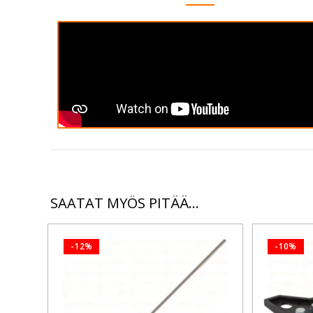
SAATAT MYÖS PITÄÄ...
-12%
-10%