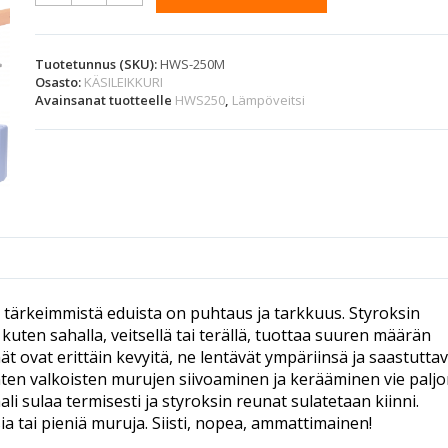
l
t
e
r
Tuotetunnus (SKU):
HWS-250M
Osasto:
KÄSILEIKKURI
n
Avainsanat tuotteelle
HWS250
,
Lämpöveitsi
a
t
i
v
e
:
tärkeimmistä eduista on puhtaus ja tarkkuus. Styroksin
kuten sahalla, veitsellä tai terällä, tuottaa suuren määrän
t ovat erittäin kevyitä, ne lentävät ympäriinsä ja saastutta
ten valkoisten murujen siivoaminen ja kerääminen vie palj
li sulaa termisesti ja styroksin reunat sulatetaan kiinni.
a tai pieniä muruja. Siisti, nopea, ammattimainen!