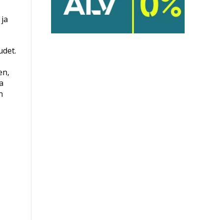
 ja
udet.
en,
a
n