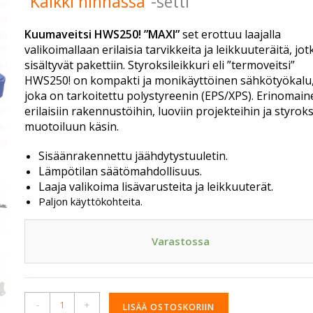
”
Kaikki hinnassa
”-setti
Kuumaveitsi HWS250! ”MAXI”
set erottuu laajalla
valikoimallaan erilaisia tarvikkeita ja leikkuuteräitä, jot
sisältyvät pakettiin. Styroksileikkuri eli ”termoveitsi”
HWS250! on kompakti ja monikäyttöinen sähkötyökalu
joka on tarkoitettu polystyreenin (EPS/XPS). Erinomai
erilaisiin rakennustöihin, luoviin projekteihin ja styrok
muotoiluun käsin.
Sisäänrakennettu jäähdytystuuletin.
Lämpötilan säätömahdollisuus.
Laaja valikoima lisävarusteita ja leikkuuterät.
Paljon käyttökohteita.
Varastossa
A
-
+
LISÄÄ OSTOSKORIIN