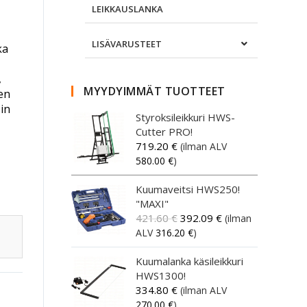
LEIKKAUSLANKA
LISÄVARUSTEET
ka
,
MYYDYIMMÄT TUOTTEET
nen
sin
Styroksileikkuri HWS-
Cutter PRO!
719.20
€
(ilman ALV
580.00
€
)
Kuumaveitsi HWS250!
"MAXI"
421.60
€
392.09
€
(ilman
ALV
316.20
€
)
Kuumalanka käsileikkuri
HWS1300!
334.80
€
(ilman ALV
270.00
€
)