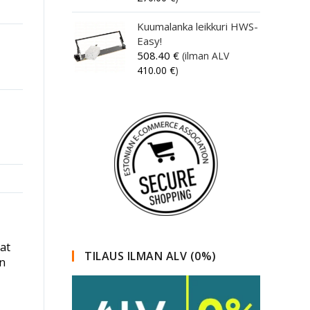
Kuumalanka leikkuri HWS-
Easy!
508.40
€
(ilman ALV
410.00
€
)
vat
TILAUS ILMAN ALV (0%)
on