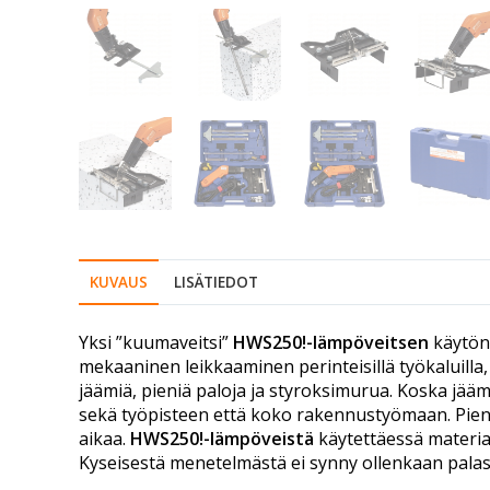
KUVAUS
LISÄTIEDOT
Yksi ”kuumaveitsi”
HWS250!-lämpöveitsen
käytön 
mekaaninen leikkaaminen perinteisillä työkaluilla, 
jäämiä, pieniä paloja ja styroksimurua. Koska jäämä
sekä työpisteen että koko rakennustyömaan. Pien
aikaa.
HWS250!-lämpöveistä
käytettäessä materiaa
Kyseisestä menetelmästä ei synny ollenkaan palasi