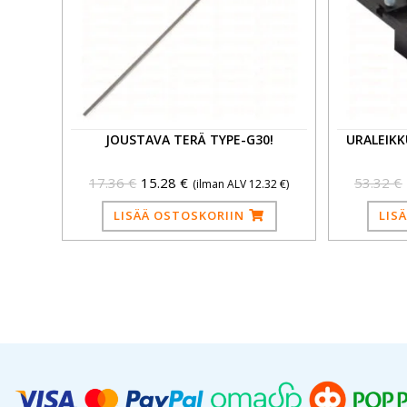
JOUSTAVA TERÄ TYPE-G30!
URALEIKK
17.36
€
15.28
€
53.32
€
(ilman ALV
12.32
€
)
LISÄÄ OSTOSKORIIN
LIS