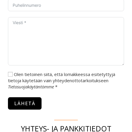
Olen tietoinen siitä, että lomakkeessa esitetyttyjä
tietoja käytetään vain yhteydenottotarkoitukseen
Tietosuojakäytäntömme
*
LÄHETÄ
A
l
YHTEYS- JA PANKKITIEDOT
t