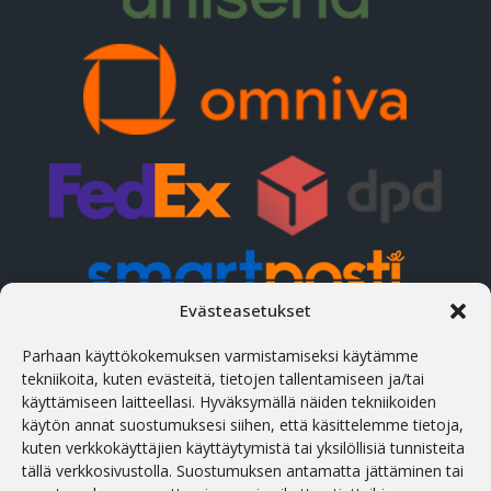
Evästeasetukset
Parhaan käyttökokemuksen varmistamiseksi käytämme
YHTEYSTIEDOT
tekniikoita, kuten evästeitä, tietojen tallentamiseen ja/tai
käyttämiseen laitteellasi. Hyväksymällä näiden tekniikoiden
Osoite
käytön annat suostumuksesi siihen, että käsittelemme tietoja,
Treiali tee 2, 75312 Peetri, Rae vald, Viro
kuten verkkokäyttäjien käyttäytymistä tai yksilöllisiä tunnisteita
tällä verkkosivustolla. Suostumuksen antamatta jättäminen tai
Puhelin