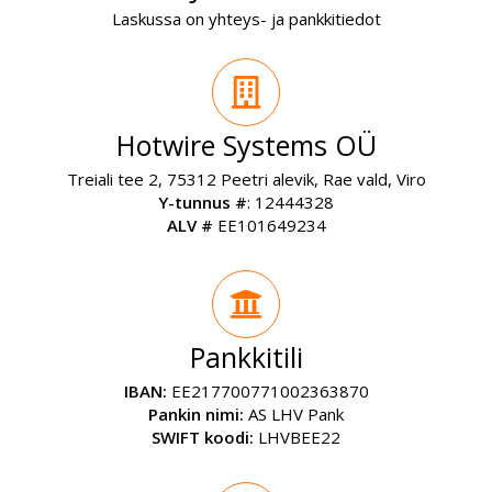
e
Laskussa on yhteys- ja pankkitiedot
r
n
a
t
i
Hotwire Systems OÜ
v
Treiali tee 2, 75312 Peetri alevik, Rae vald, Viro
e
Y-tunnus #
: 12444328
:
ALV #
EE101649234
Pankkitili
IBAN:
EE217700771002363870
Pankin nimi:
AS LHV Pank
SWIFT koodi:
LHVBEE22