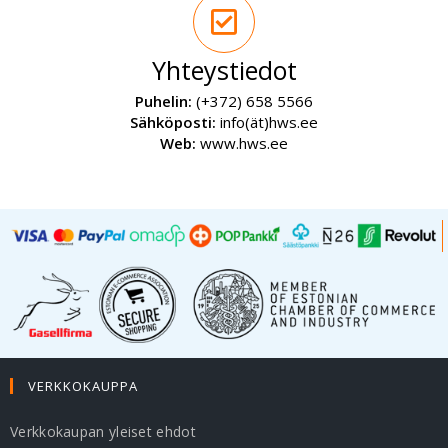
Yhteystiedot
Puhelin:
(+372) 658 5566
Sähköposti:
info(ät)hws.ee
Web:
www.hws.ee
VERKKOKAUPPA
Verkkokaupan yleiset ehdot