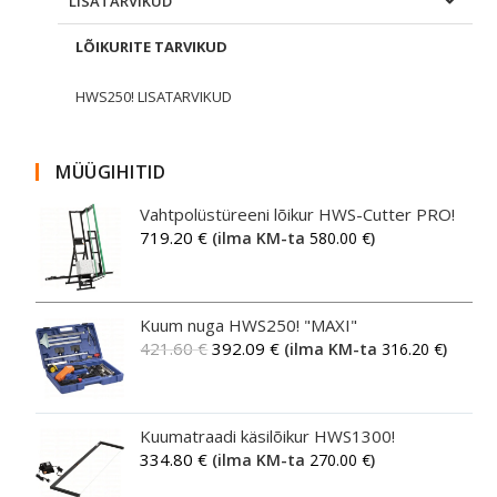
LISATARVIKUD
LÕIKURITE TARVIKUD
HWS250! LISATARVIKUD
MÜÜGIHITID
Vahtpolüstüreeni lõikur HWS-Cutter PRO!
719.20
€
(ilma KM-ta
580.00
€
)
Kuum nuga HWS250! "MAXI"
421.60
€
392.09
€
(ilma KM-ta
316.20
€
)
Kuumatraadi käsilõikur HWS1300!
334.80
€
(ilma KM-ta
270.00
€
)