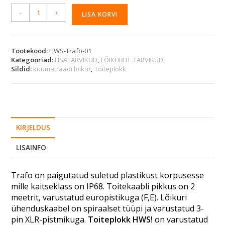
A
-
+
LISA KORVI
l
t
e
r
Tootekood:
HWS-Trafo-01
Kategooriad:
LISATARVIKUD
,
LÕIKURITE TARVIKUD
n
Sildid:
kuumatraadi lõikur
,
Toiteplokk
a
t
i
v
e
:
KIRJELDUS
LISAINFO
Trafo on paigutatud suletud plastikust korpusesse
mille kaitseklass on IP68. Toitekaabli pikkus on 2
meetrit, varustatud europistikuga (F,E). Lõikuri
ühenduskaabel on spiraalset tüüpi ja varustatud 3-
pin XLR-pistmikuga.
Toiteplokk HWS!
on varustatud