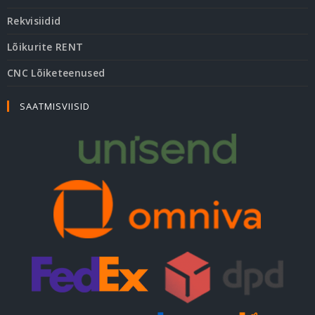
Rekvisiidid
Lõikurite RENT
CNC Lõiketeenused
SAATMISVIISID