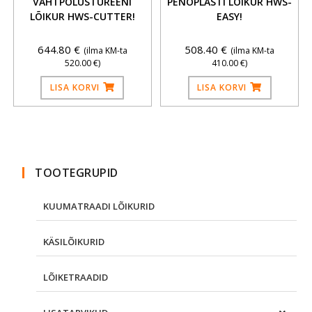
VAHTPOLÜSTÜREENI
PENOPLASTI LÕIKUR HWS-
LÕIKUR HWS-CUTTER!
EASY!
644.80
€
508.40
€
(ilma KM-ta
(ilma KM-ta
520.00
€
)
410.00
€
)
LISA KORVI
LISA KORVI
TOOTEGRUPID
KUUMATRAADI LÕIKURID
KÄSILÕIKURID
LÕIKETRAADID