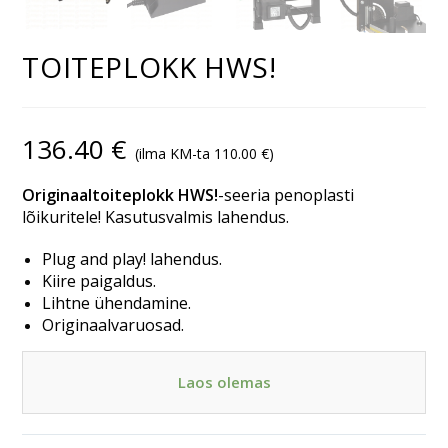
TOITEPLOKK HWS!
136.40
€
(ilma KM-ta
110.00
€
)
Originaaltoiteplokk HWS!
-seeria penoplasti
lõikuritele! Kasutusvalmis lahendus.
Plug and play! lahendus.
Kiire paigaldus.
Lihtne ühendamine.
Originaalvaruosad.
Laos olemas