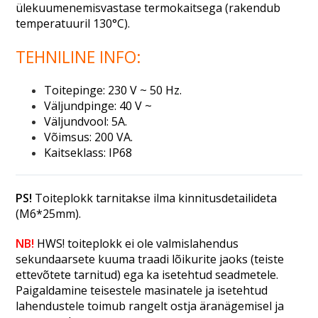
ülekuumenemisvastase termokaitsega (rakendub
temperatuuril 130°C).
TEHNILINE INFO:
Toitepinge: 230 V ~ 50 Hz.
Väljundpinge: 40 V ~
Väljundvool: 5A.
Võimsus: 200 VA.
Kaitseklass: IP68
PS!
Toiteplokk tarnitakse ilma kinnitusdetailideta
(M6*25mm).
NB!
HWS! toiteplokk ei ole valmislahendus
sekundaarsete kuuma traadi lõikurite jaoks (teiste
ettevõtete tarnitud) ega ka isetehtud seadmetele.
Paigaldamine teisestele masinatele ja isetehtud
lahendustele toimub rangelt ostja äranägemisel ja