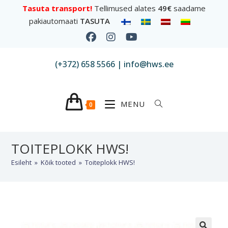
Tasuta transport!
Tellimused alates
49€
saadame
pakiautomaati
TASUTA
(+372) 658 5566 | info@hws.ee
MENU
0
TOITEPLOKK HWS!
Esileht
»
Kõik tooted
»
Toiteplokk HWS!