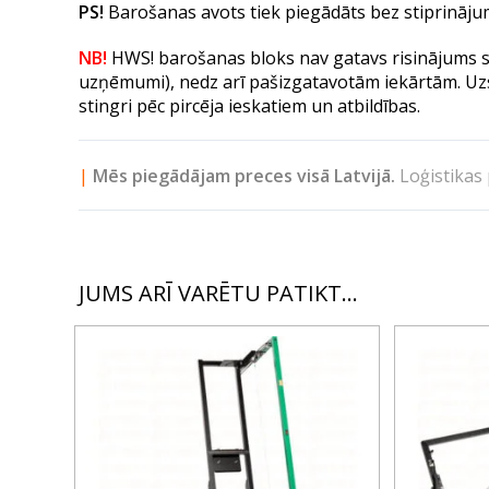
PS!
Barošanas avots tiek piegādāts bez stiprinā
NB!
HWS! barošanas bloks nav gatavs risinājums s
uzņēmumi), nedz arī pašizgatavotām iekārtām.
Uz
stingri pēc pircēja ieskatiem un atbildības.
|
Mēs piegādājam preces visā
Latvijā.
Loģistikas 
JUMS ARĪ VARĒTU PATIKT…