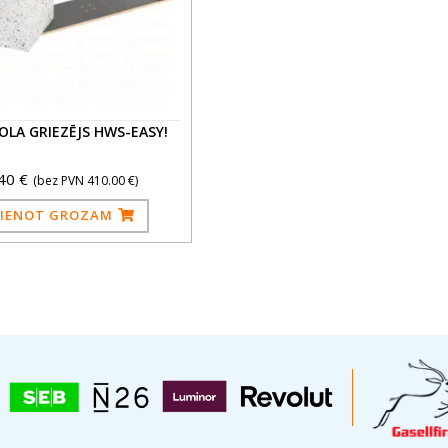
OLA GRIEZĒJS HWS-EASY!
.40
€
(bez PVN
410.00
€
)
VIENOT GROZAM