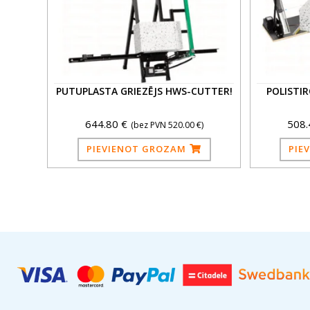
PUTUPLASTA GRIEZĒJS HWS-CUTTER!
POLISTIR
644.80
€
508
(bez PVN
520.00
€
)
PIEVIENOT GROZAM
PIE