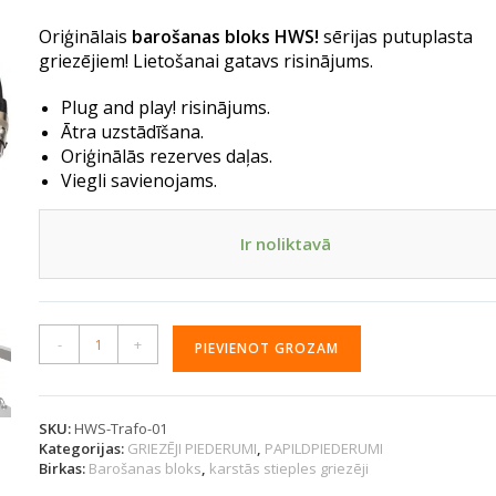
Oriģinālais
barošanas bloks HWS!
sērijas putuplasta
griezējiem! Lietošanai gatavs risinājums.
Plug and play! risinājums.
Ātra uzstādīšana.
Oriģinālās rezerves daļas.
Viegli savienojams.
Ir noliktavā
A
-
+
PIEVIENOT GROZAM
l
t
e
r
SKU:
HWS-Trafo-01
Kategorijas:
GRIEZĒJI PIEDERUMI
,
PAPILDPIEDERUMI
n
Birkas:
Barošanas bloks
,
karstās stieples griezēji
a