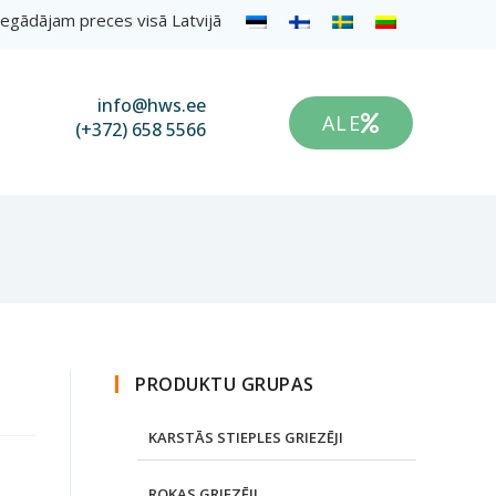
egādājam preces visā Latvijā
info@hws.ee
ALE
(+372) 658 5566
PRODUKTU GRUPAS
KARSTĀS STIEPLES GRIEZĒJI
ROKAS GRIEZĒJI