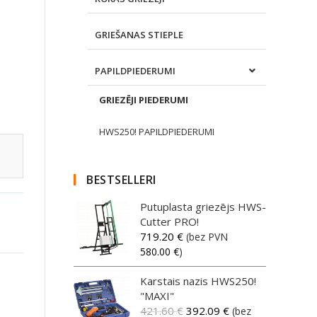
GRIEŠANAS STIEPLE
PAPILDPIEDERUMI
GRIEZĒJI PIEDERUMI
HWS250! PAPILDPIEDERUMI
BESTSELLERI
Putuplasta griezējs HWS-
Cutter PRO!
719.20
€
(bez PVN
580.00
€
)
Karstais nazis HWS250!
"MAXI"
421.60
€
392.09
€
(bez