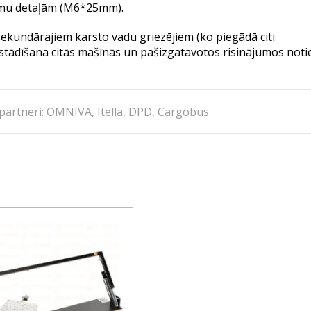
jumu detaļām (M6*25mm).
ekundārajiem karsto vadu griezējiem (ko piegādā citi
stādīšana citās mašīnās un pašizgatavotos risinājumos noti
partneri:
OMNIVA
,
Itella,
DPD
,
Cargobus.