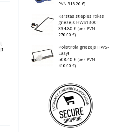
PVN
316.20
€
)
Karstās stieples rokas
griezējs HWS1300!
334.80
€
(bez PVN
270.00
€
)
i,
Polistirola griezējs HWS-
LR
Easy!
508.40
€
(bez PVN
410.00
€
)