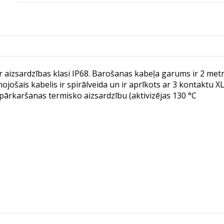
t
i
v
e
:
 aizsardzības klasi IP68. Barošanas kabeļa garums ir 2 metr
ojošais kabelis ir spirālveida un ir aprīkots ar 3 kontaktu X
tpārkaršanas termisko aizsardzību (aktivizējas 130 °C