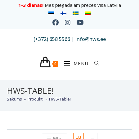
1-3 dienas!
Mēs piegādājam preces visā Latvijā
(+372) 658 5566 | info@hws.ee
MENU
0
HWS-TABLE!
Sākums
»
Produkti
»
HWS-Table!
Filtrs