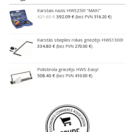
Karstais nazis HWS250! "MAXI"
421.60
€
392.09
€
(bez PVN
316.20
€
)
Karstās stieples rokas griezējs HWS1300!
334.80
€
(bez PVN
270.00
€
)
Polistirola griezējs HWS-Easy!
508.40
€
(bez PVN
410.00
€
)