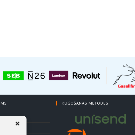
EMS
KUĢOŠANAS METODES