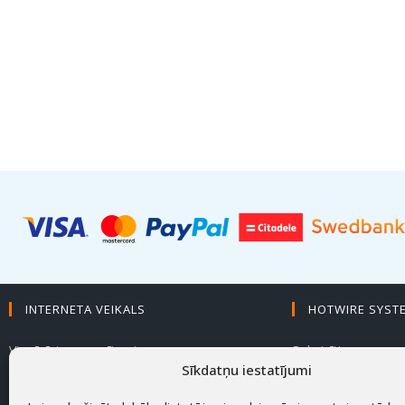
INTERNETA VEIKALS
HOTWIRE SYST
Vispārīgie nosacījumi
Rekvizīti
Sīkdatņu iestatījumi
Privātuma politika
Par mums