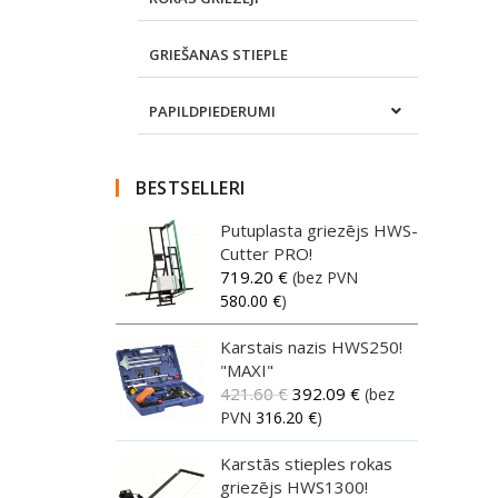
GRIEŠANAS STIEPLE
PAPILDPIEDERUMI
BESTSELLERI
Putuplasta griezējs HWS-
Cutter PRO!
719.20
€
(bez PVN
580.00
€
)
Karstais nazis HWS250!
"MAXI"
421.60
€
392.09
€
(bez
PVN
316.20
€
)
Karstās stieples rokas
griezējs HWS1300!