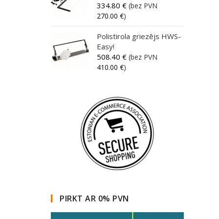
334.80
€
(bez PVN
270.00
€
)
Polistirola griezējs HWS-
Easy!
508.40
€
(bez PVN
410.00
€
)
PIRKT AR 0% PVN