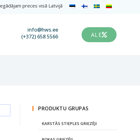
egādājam preces visā Latvijā
info@hws.ee
ALE
(+372) 658 5566
PRODUKTU GRUPAS
KARSTĀS STIEPLES GRIEZĒJI
ROKAS GRIEZĒJI