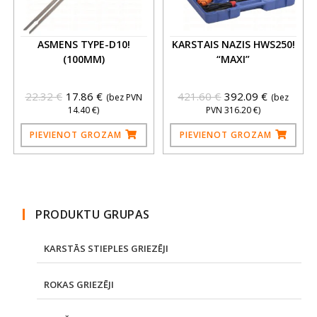
ASMENS TYPE-D10!
KARSTAIS NAZIS HWS250!
(100MM)
“MAXI”
22.32
€
17.86
€
421.60
€
392.09
€
(bez PVN
(bez
14.40
€
)
PVN
316.20
€
)
PIEVIENOT GROZAM
PIEVIENOT GROZAM
PRODUKTU GRUPAS
KARSTĀS STIEPLES GRIEZĒJI
ROKAS GRIEZĒJI