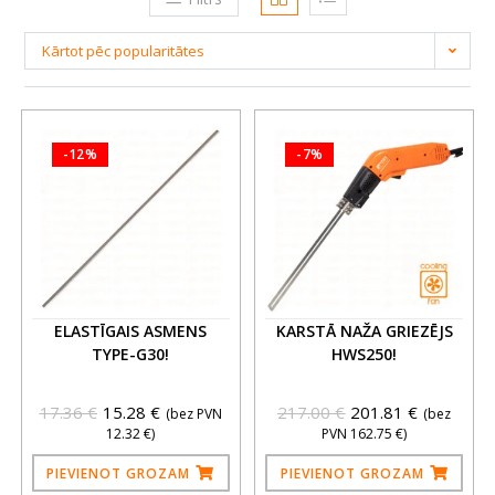
Kārtot pēc popularitātes
-12%
-7%
ELASTĪGAIS ASMENS
KARSTĀ NAŽA GRIEZĒJS
TYPE-G30!
HWS250!
17.36
€
15.28
€
217.00
€
201.81
€
(bez PVN
(bez
12.32
€
)
PVN
162.75
€
)
PIEVIENOT GROZAM
PIEVIENOT GROZAM