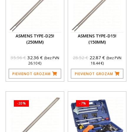
ASMENS TYPE-D25!
ASMENS TYPE-D15!
(250MM)
(150MM)
35.96
€
32.36
€
28.52
€
22.87
€
(bez PVN
(bez PVN
26.10
€
)
18.44
€
)
PIEVIENOT GROZAM
PIEVIENOT GROZAM
-20%
-7%