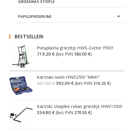
GRIEŠANAS STIEPLE
PAPILDPIEDERUMI
BESTSELLERI
Putuplasta griezējs HWS-Cutter PRO!
719.20
€
(bez PVN
580.00
€
)
Karstais nazis HWS250! "MAXI"
421.60
€
392.09
€
(bez PVN
316.20
€
)
Karstās stieples rokas griezējs HWS1300!
334.80
€
(bez PVN
270.00
€
)