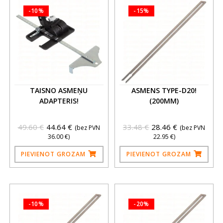
-10%
-15%
TAISNO ASMEŅU
ASMENS TYPE-D20!
ADAPTERIS!
(200MM)
49.60
€
44.64
€
33.48
€
28.46
€
(bez PVN
(bez PVN
36.00
€
)
22.95
€
)
PIEVIENOT GROZAM
PIEVIENOT GROZAM
-10%
-20%