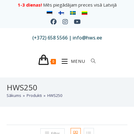
1-3 dienas!
Mēs piegādājam preces visā Latvijā
(+372) 658 5566 | info@hws.ee
MENU
0
HWS250
Sākums
»
Produkti
»
HWS250
Filtrs