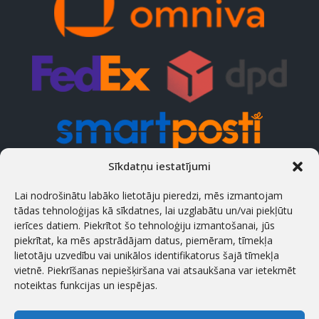
Sīkdatņu iestatījumi
KONTAKTI
Lai nodrošinātu labāko lietotāju pieredzi, mēs izmantojam
tādas tehnoloģijas kā sīkdatnes, lai uzglabātu un/vai piekļūtu
Adrese
ierīces datiem. Piekrītot šo tehnoloģiju izmantošanai, jūs
Treiali tee 2, 75312 Peetri, Rae vald, Igaunija
piekrītat, ka mēs apstrādājam datus, piemēram, tīmekļa
lietotāju uzvedību vai unikālos identifikatorus šajā tīmekļa
Tālrunis
vietnē. Piekrīšanas nepiešķiršana vai atsaukšana var ietekmēt
(+372) 658 5566 (est/eng/rus)
noteiktas funkcijas un iespējas.
Darba laiks