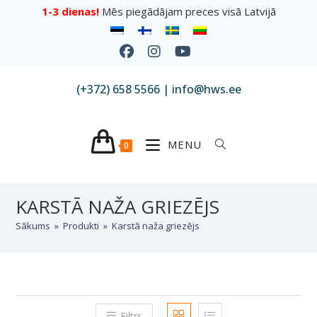
1-3 dienas!
Mēs piegādājam preces visā Latvijā
(+372) 658 5566 | info@hws.ee
MENU
0
KARSTĀ NAŽA GRIEZĒJS
Sākums
»
Produkti
»
Karstā naža griezējs
Filtrs