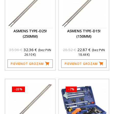
ASMENS TYPE-D25!
ASMENS TYPE-D15!
(250MM)
(150MM)
35.96
€
32.36
€
28.52
€
22.87
€
(bez PVN
(bez PVN
26.10
€
)
18.44
€
)
PIEVIENOT GROZAM
PIEVIENOT GROZAM
-20%
-7%