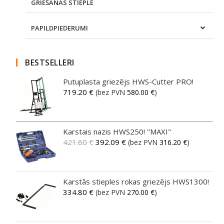
GRIEŠANAS STIEPLE
PAPILDPIEDERUMI
BESTSELLERI
Putuplasta griezējs HWS-Cutter PRO!
719.20
€
(bez PVN
580.00
€
)
Karstais nazis HWS250! "MAXI"
421.60
€
392.09
€
(bez PVN
316.20
€
)
Karstās stieples rokas griezējs HWS1300!
334.80
€
(bez PVN
270.00
€
)