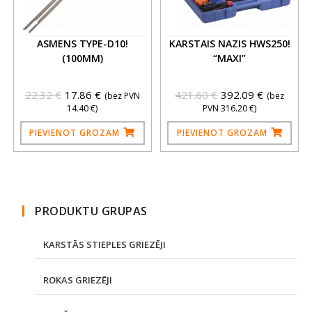
ASMENS TYPE-D10!
KARSTAIS NAZIS HWS250!
(100MM)
“MAXI”
22.32
€
17.86
€
421.60
€
392.09
€
(bez PVN
(bez
14.40
€
)
PVN
316.20
€
)
PIEVIENOT GROZAM
PIEVIENOT GROZAM
PRODUKTU GRUPAS
KARSTĀS STIEPLES GRIEZĒJI
ROKAS GRIEZĒJI