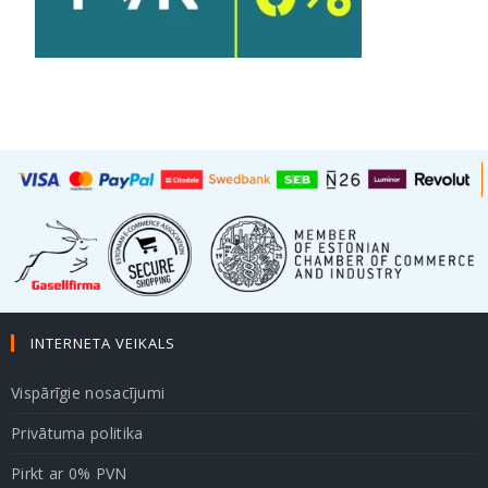
INTERNETA VEIKALS
Vispārīgie nosacījumi
Privātuma politika
Pirkt ar 0% PVN