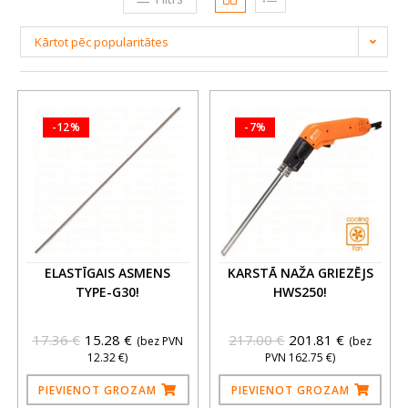
Kārtot pēc popularitātes
-12%
-7%
ELASTĪGAIS ASMENS
KARSTĀ NAŽA GRIEZĒJS
TYPE-G30!
HWS250!
17.36
€
15.28
€
217.00
€
201.81
€
(bez PVN
(bez
12.32
€
)
PVN
162.75
€
)
PIEVIENOT GROZAM
PIEVIENOT GROZAM