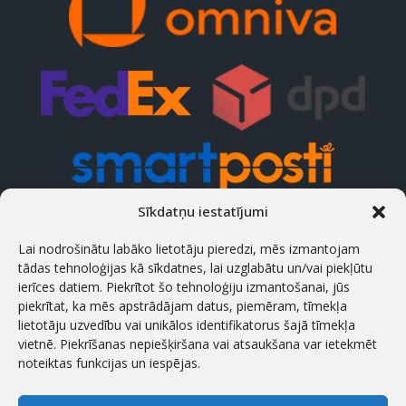
Sīkdatņu iestatījumi
KONTAKTI
Lai nodrošinātu labāko lietotāju pieredzi, mēs izmantojam
tādas tehnoloģijas kā sīkdatnes, lai uzglabātu un/vai piekļūtu
Adrese
ierīces datiem. Piekrītot šo tehnoloģiju izmantošanai, jūs
Treiali tee 2, 75312 Peetri, Rae vald, Igaunija
piekrītat, ka mēs apstrādājam datus, piemēram, tīmekļa
lietotāju uzvedību vai unikālos identifikatorus šajā tīmekļa
Tālrunis
vietnē. Piekrīšanas nepiešķiršana vai atsaukšana var ietekmēt
(+372) 658 5566 (est/eng/rus)
noteiktas funkcijas un iespējas.
Darba laiks