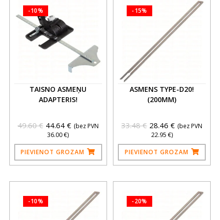
-10%
-15%
TAISNO ASMEŅU
ASMENS TYPE-D20!
ADAPTERIS!
(200MM)
49.60
€
44.64
€
33.48
€
28.46
€
(bez PVN
(bez PVN
36.00
€
)
22.95
€
)
PIEVIENOT GROZAM
PIEVIENOT GROZAM
-10%
-20%