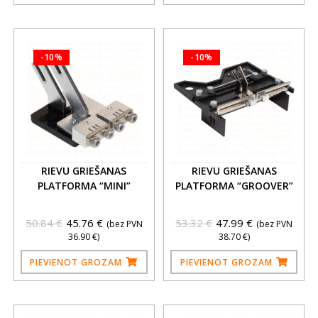
-10%
-10%
RIEVU GRIEŠANAS
RIEVU GRIEŠANAS
PLATFORMA “MINI”
PLATFORMA “GROOVER”
50.84
€
45.76
€
53.32
€
47.99
€
(bez PVN
(bez PVN
36.90
€
)
38.70
€
)
PIEVIENOT GROZAM
PIEVIENOT GROZAM