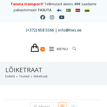
Tasuta transport!
Tellimused alates
49€
saadame
pakiautomaati
TASUTA
(+372) 658 5566 | info@hws.ee
MENU
0
LÕIKETRAAT
Esileht
»
Tooted
»
lõiketraat
Filtreeri