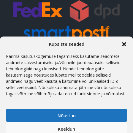
Küpsiste seaded
Parima kasutuskogemuse tagamiseks kasutame seadmete
KONTAKTID
andmete salvestamiseks ja/või neile juurdepääsuks selliseid
tehnoloogiaid nagu küpsised. Nende tehnoloogiate
Aadress
kasutamisega nõustudes lubate meil töödelda selliseid
Treiali tee 2-8, Peetri, 75312 Rae vald, Eesti
andmeid nagu veebikasutaja käitumine või unikaalsed ID-d
sellel veebisaidil. Nõusoleku andmata jätmine või nõusoleku
Telefon
tagasivõtmine võib mõjutada teatud funktsioone ja võimalusi.
(+372) 658 5566
Lahtiolekuaeg
E-R: 09:01 - 17:00
Nõustun
E-mail
Keeldun
info@hws.ee