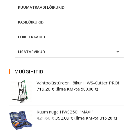
KUUMATRAADI LÕIKURID
KÄSILÕIKURID
LÕIKETRAADID
LISATARVIKUD
MÜÜGIHITID
Vahtpolüstüreeni lõikur HWS-Cutter PRO!
719.20
€
(ilma KM-ta
580.00
€
)
Kuum nuga HWS250! "MAXI"
421.60
€
392.09
€
(ilma KM-ta
316.20
€
)