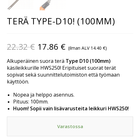
TERÄ TYPE-D10! (100MM)
22.32
€
17.86
€
(ilman ALV
14.40
€
)
Alkuperäinen suora terä
Type D10 (100mm)
käsileikkurille HWS250! Eripituiset suorat terät
sopivat sekä suunnittelutoimiston että työmaan
käyttöön.
Nopea ja helppo asennus.
Pituus: 100mm.
Huom! Sopii vain lisävarusteita leikkuri HWS250!
Varastossa