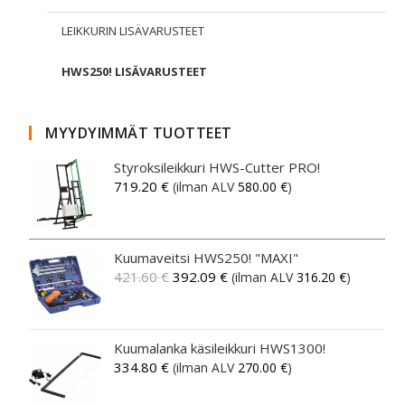
LEIKKURIN LISÄVARUSTEET
HWS250! LISÄVARUSTEET
MYYDYIMMÄT TUOTTEET
Styroksileikkuri HWS-Cutter PRO!
719.20
€
(ilman ALV
580.00
€
)
Kuumaveitsi HWS250! "MAXI"
421.60
€
392.09
€
(ilman ALV
316.20
€
)
Kuumalanka käsileikkuri HWS1300!
334.80
€
(ilman ALV
270.00
€
)