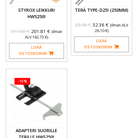
STYROX LEIKKURI
TERÄ TYPE-D25! (250MM)
HWS250!
35.96
€
32.36
€
(ilman ALV
217.00
€
201.81
€
26.10
€
)
(ilman
ALV
162.75
€
)
LISÄÄ
OSTOSKORIIN
LISÄÄ
OSTOSKORIIN
-10%
ADAPTERI SUORILLE
TERILLE HWS250!