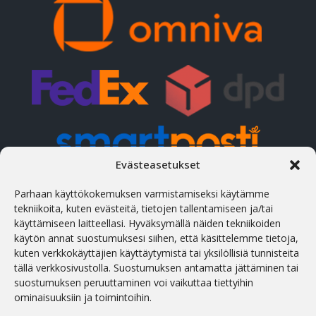
Evästeasetukset
Parhaan käyttökokemuksen varmistamiseksi käytämme
YHTEYSTIEDOT
tekniikoita, kuten evästeitä, tietojen tallentamiseen ja/tai
käyttämiseen laitteellasi. Hyväksymällä näiden tekniikoiden
Osoite
käytön annat suostumuksesi siihen, että käsittelemme tietoja,
Treiali tee 2, 75312 Peetri, Rae vald, Viro
kuten verkkokäyttäjien käyttäytymistä tai yksilöllisiä tunnisteita
tällä verkkosivustolla. Suostumuksen antamatta jättäminen tai
Puhelin
suostumuksen peruuttaminen voi vaikuttaa tiettyihin
(+372) 658 5566 (est/eng/rus)
ominaisuuksiin ja toimintoihin.