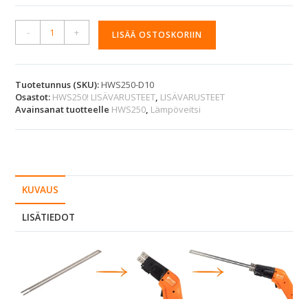
A
-
+
LISÄÄ OSTOSKORIIN
l
t
e
r
Tuotetunnus (SKU):
HWS250-D10
Osastot:
HWS250! LISÄVARUSTEET
,
LISÄVARUSTEET
n
Avainsanat tuotteelle
HWS250
,
Lämpöveitsi
a
t
i
v
e
:
KUVAUS
LISÄTIEDOT