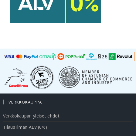
VERKKOKAUPPA
Verkkokaupan yleiset ehdot
Tilaus ilman ALV (0%)