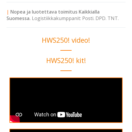
|
Nopea ja luotettava toimitus Kaikkialla
Suomessa
.
Logistiikkakumppanit:
Posti.
DPD.
TNT.
HWS250! video!
HWS250! kit!