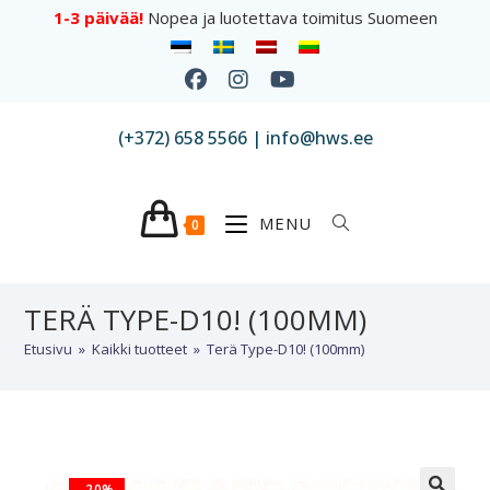
1-3 päivää!
Nopea ja luotettava toimitus Suomeen
(+372) 658 5566 | info@hws.ee
MENU
0
TERÄ TYPE-D10! (100MM)
Etusivu
»
Kaikki tuotteet
»
Terä Type-D10! (100mm)
-20%