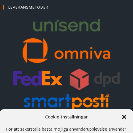
LEVERANSMETODER
Cookie-inställningar
KONTAKTUPPGIFTER
För att säkerställa bästa möjliga användarupplevelse använder