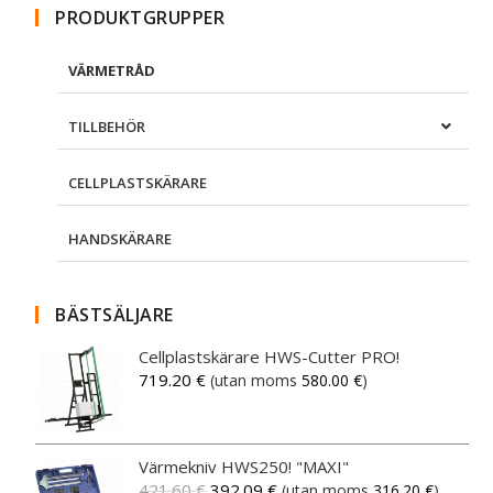
PRODUKTGRUPPER
VÄRMETRÅD
TILLBEHÖR
CELLPLASTSKÄRARE
HANDSKÄRARE
BÄSTSÄLJARE
Cellplastskärare HWS-Cutter PRO!
719.20
€
(utan moms
580.00
€
)
Värmekniv HWS250! "MAXI"
421.60
€
392.09
€
(utan moms
316.20
€
)