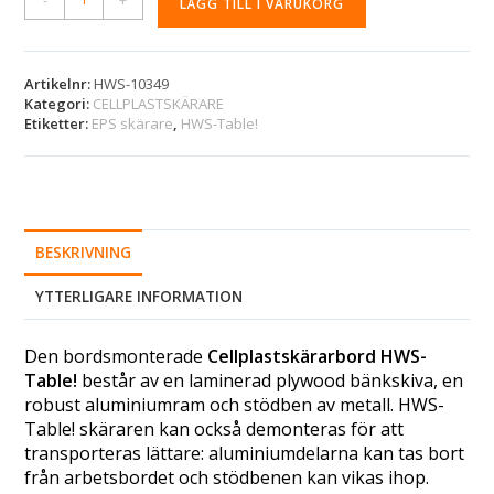
LÄGG TILL I VARUKORG
l
t
e
r
Artikelnr:
HWS-10349
Kategori:
CELLPLASTSKÄRARE
n
Etiketter:
EPS skärare
,
HWS-Table!
a
t
i
v
e
:
BESKRIVNING
YTTERLIGARE INFORMATION
Den bordsmonterade
Cellplastskärarbord HWS-
Table!
består av en laminerad plywood bänkskiva, en
robust aluminiumram och stödben av metall. HWS-
Table! skäraren kan också demonteras för att
transporteras lättare: aluminiumdelarna kan tas bort
från arbetsbordet och stödbenen kan vikas ihop.