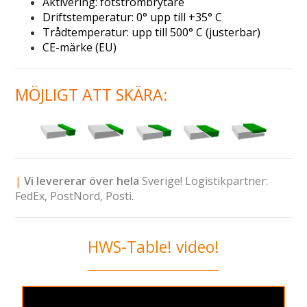
Aktivering: fotströmbrytare
Driftstemperatur: 0° upp till +35° C
Trådtemperatur: upp till 500° C (justerbar)
CE-märke (EU)
MÖJLIGT ATT SKÄRA:
|
Vi levererar över hela
Sverige!
Logistikpartner:
FedEx,
PostNord,
Posti.
HWS-Table! video!