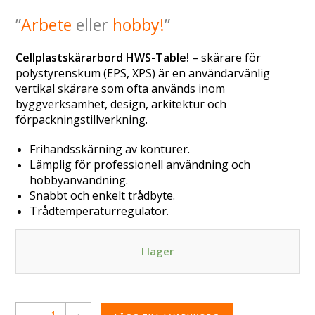
”
Arbete
eller
hobby!
”
Cellplastskärarbord HWS-Table!
–
skärare för
polystyrenskum
(EPS, XPS)
är en användarvänlig
vertikal skärare som ofta används inom
byggverksamhet, design, arkitektur och
förpackningstillverkning.
Frihandsskärning av konturer.
Lämplig för professionell användning och
hobbyanvändning.
Snabbt och enkelt trådbyte.
Trådtemperaturregulator.
I lager
A
-
+