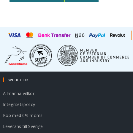
WEBBUTIK
Allmänna villkor
Integritetspolicy
Köp med 0% moms.
Leverans till Sverige