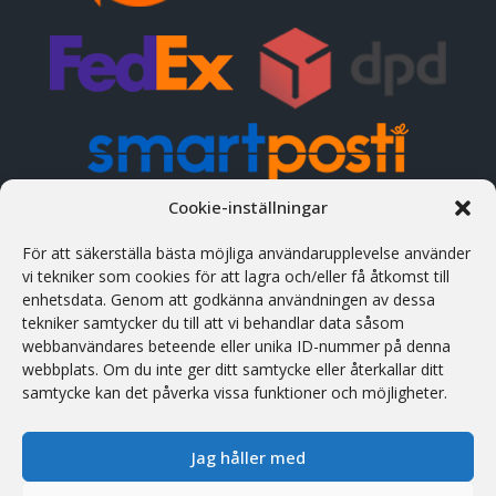
Cookie-inställningar
KONTAKTUPPGIFTER
För att säkerställa bästa möjliga användarupplevelse använder
vi tekniker som cookies för att lagra och/eller få åtkomst till
Adress
enhetsdata. Genom att godkänna användningen av dessa
Treiali tee 2, 75312 Peetri, Rae vald, Estland
tekniker samtycker du till att vi behandlar data såsom
webbanvändares beteende eller unika ID-nummer på denna
Telefon
webbplats. Om du inte ger ditt samtycke eller återkallar ditt
(+372) 658 5566 (est/eng/rus)
samtycke kan det påverka vissa funktioner och möjligheter.
Öppettider
Man-Fre: 09:01 - 17:00
Jag håller med
E-post