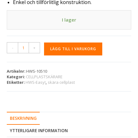
Enkel och tillförlitlig konstruktion.
I lager
A
-
+
LÄGG TILL I VARUKORG
l
t
e
r
Artikelnr:
HWS-10510
Kategori:
CELLPLASTSKÄRARE
n
Etiketter:
HWS-Easy!
,
skära cellplast
a
t
i
v
e
:
BESKRIVNING
YTTERLIGARE INFORMATION