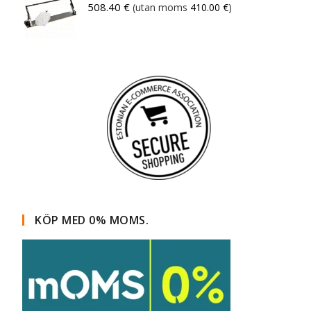
508.40
€
(utan moms
410.00
€
)
KÖP MED 0% MOMS.