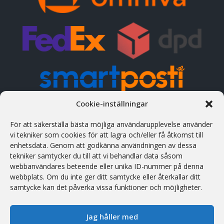
Cookie-inställningar
KONTAKTUPPGIFTER
För att säkerställa bästa möjliga användarupplevelse använder
vi tekniker som cookies för att lagra och/eller få åtkomst till
Adress
enhetsdata. Genom att godkänna användningen av dessa
Treiali tee 2, 75312 Peetri, Rae vald, Estland
tekniker samtycker du till att vi behandlar data såsom
webbanvändares beteende eller unika ID-nummer på denna
Telefon
webbplats. Om du inte ger ditt samtycke eller återkallar ditt
(+372) 658 5566 (est/eng/rus)
samtycke kan det påverka vissa funktioner och möjligheter.
Öppettider
Man-Fre: 09:01 - 17:00
Jag håller med