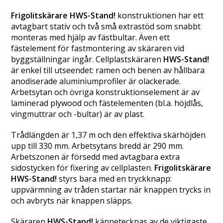
Frigolitskärare HWS-Stand!
konstruktionen har ett
avtagbart stativ och två små extrastöd som snabbt
monteras med hjälp av fästbultar. Även ett
fästelement för fastmontering av skäraren vid
byggställningar ingår. Cellplastskäraren
HWS-Stand!
är enkel till utseendet: ramen och benen av hållbara
anodiserade aluminiumprofiler är olackerade.
Arbetsytan och övriga konstruktionselement är av
laminerad plywood och fästelementen (bl.a. höjdlås,
vingmuttrar och -bultar) är av plast.
Trådlängden är 1,37 m och den effektiva skärhöjden
upp till 330 mm. Arbetsytans bredd är 290 mm.
Arbetszonen är försedd med avtagbara extra
sidostycken för fixering av cellplasten.
Frigolitskärare
HWS-Stand!
styrs bara med en tryckknapp:
uppvärmning av tråden startar när knappen trycks in
och avbryts när knappen släpps.
Skäraren
HWS-Stand!
kännetecknas av de viktigaste