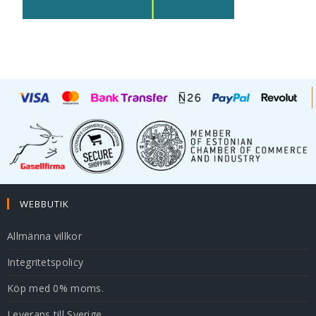
WEBBUTIK
Allmänna villkor
Integritetspolicy
Köp med 0% moms.
Leverans till Sverige